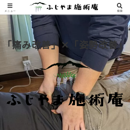
メニュー
検索
「痛み改善」
✕
「姿勢改善」