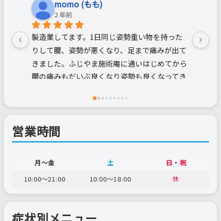
momo (もも)
2 年前
製造業してます。1日同じ姿勢重い物を持った
先
りして腰、姿勢が悪くなり、足まで痛みが出て
が
きました。ふじやま施術庵に通いはじめてから
し
腰の痛みもだいぶ良くなり姿勢も良くなってき
っ
ました。先生はとても丁寧に施術してくださっ
張
て色々アドバイスもしてくれます。これからも
ん
通いたいと思います。
営業時間
月～金
土
日・祝
10:00～21:00
10:00～18:00
休
症状別メニュー